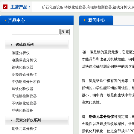
主营产品：
矿石化验设备,铸铁化验仪器,高锰钢检测仪器,锰铁分析仪,
新闻中心
产品中心
碳硫仪系列
碳：碳是钢的重要元素，它是区
碳硫分析仪
才能调节和改变其机械性能。钢
电脑碳硫分析仪
以快速准确地测定钢铁中的碳含
钢铁化验仪器
高频碳硫分析仪
硫：硫是钢铁中极有害的元素，
不锈钢成分分析仪
低钢的力学性能和钢的耐蚀性。钢中
铸铁化验仪器
很小，钢中硫一般是由生铁中带来
高锰钢检测仪器
注意代表性。
不锈钢化验仪器
球铁化验设备
磷：
钢铁元素分析仪
可测定磷，
元素分析仪系列
火脆性以及焊接裂纹敏感性。含
钢铁元素分析仪
强氧化剂氧化，使之全部成H3P