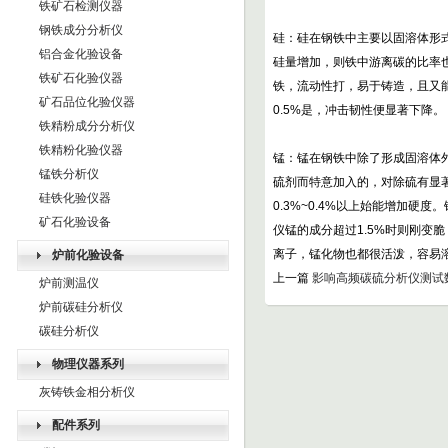
铁矿石检测仪器
钢铁成分分析仪
硅：硅在钢铁中主要以固溶体形
铝合金化验设备
硅量增加，则铁中游离碳的比率
铁矿石化验仪器
铁，流动性打，易于铸造，且又能
矿石品位化验仪器
0.5%是，冲击韧性便显著下降。
铁精粉成分分析仪
铁精粉化验仪器
锰：锰在钢铁中除了形成固溶体外，
锰铁分析仪
硫剂而特意加入的，对除硫有显
硅铁化验仪器
0.3%~0.4%以上始能增加
矿石化验设备
仪锰的成分超过1.5%时则刚变
离子，锰化物也都很活泼，容易
炉前化验设备
上一篇
影响高频碳硫分析仪测试
炉前测温仪
炉前碳硅分析仪
碳硅分析仪
物理仪器系列
灰铸铁金相分析仪
配件系列