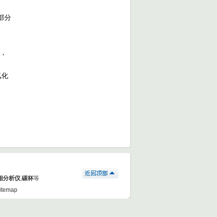
部分
，
氯化
相分析仪
,
碳杯
等
itemap