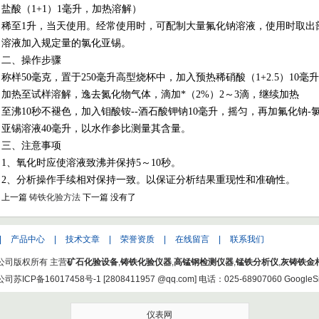
盐酸（
1+1
）
1
毫升，加热溶解
）
稀至
1
升，当天使用。经常使用时，可配制大量氟化钠溶液，使用时取出
溶液加入规定量的氯化亚锡。
二、操作步骤
称样
50
毫克，置于
250
毫升高型烧杯中，加入预热稀硝酸（
1+2.5
）
10
毫升
加热至试样溶解，逸去氮化物气体，滴加*（
2%
）
2
～
3
滴，继续加热
至沸
10
秒不褪色，加入钼酸铵
--
酒石酸钾钠
10
毫升，摇匀，再加氟化钠
-
亚锡溶液
40
毫升，以水作参比测量其含量。
三、注意事项
1
、氧化时应使溶液致沸并保持
5
～
10
秒。
2
、分析操作手续相对保持一致。以保证分析结果重现性和准确性。
上一篇
铸铁化验方法
下一篇 没有了
|
产品中心
|
技术文章
|
荣誉资质
|
在线留言
|
联系我们
公司版权所有 主营
矿石化验设备
,
铸铁化验仪器
,
高锰钢检测仪器
,
锰铁分析仪
,
灰铸铁金
公司
苏ICP备16017458号-1
[
2808411957 @qq.com
] 电话：025-68907060
GoogleS
仪表网