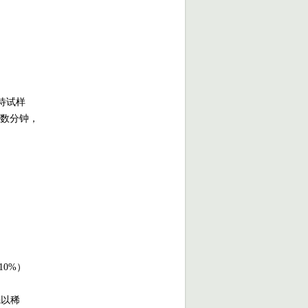
待试样
数分钟，
10%
）
先以稀