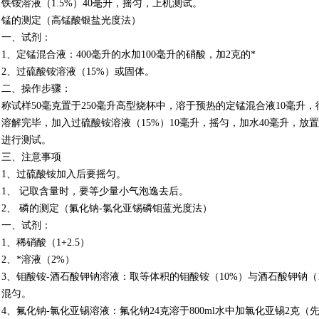
铁铵溶液（
1.5%
）
40
毫升，摇匀，上机测试。
锰的测定（高锰酸银盐光度法）
一、试剂：
1
、定锰混合液：
400
毫升的水加
100
毫升的硝酸，加
2
克的*
2
、过硫酸铵溶液（
15%
）或固体。
二、操作步骤：
称试样
50
毫克置于
250
毫升高型烧杯中，溶于预热的定锰混合液
10
毫升，
溶解完毕，加入过硫酸铵溶液（
15%
）
10
毫升，摇匀，加水
40
毫升，放置
进行测试。
三、注意事项
1
、过硫酸铵加入后要摇匀。
1
、 记取含量时，要等少量小气泡逸去后。
2
、 磷的测定（氟化钠
-
氯化亚锡磷钼蓝光度法）
一、试剂：
1
、稀硝酸（
1+2.5
）
2
、*溶液（
2%
）
3
、钼酸铵
-
酒石酸钾钠溶液：取等体积的钼酸铵（
10%
）与酒石酸钾钠（
混匀。
4
、氟化钠
-
氯化亚锡溶液：氟化钠
24
克溶于
800ml
水中加氯化亚锡
2
克
（