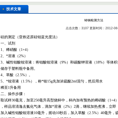
技术文章
铸钢检测方法
点击次数：3107 更新时间：2012-08-
硅的测定（亚铁还原硅钼蓝光度法）
一、试剂
1
、稀硝酸（
1+4
）
2
、*溶液（
2%
）
3
、碱性钼酸铵溶液：将钼酸铵溶液（
9%
）和碳酸钾溶液（
18%
）等体积
储存于塑料瓶中备用。
4
、草酸（
2.5%
）。
5
、*铵溶液（
1.5%
），称*铵
15g
先加浓硫酸
2ml
混匀，然后用水
稀至
1
升备用
二、操作步骤：
取试样
30
毫克，加至
250
毫升高型烧杯中，杯内加有预热的稀硝酸（
1+4
，样品溶清逸去氮化气体，滴加*溶液（
2%
）
2
滴，继续加热煮沸，立即
加入碱性钼酸铵溶液
10
毫升，摇动
10
秒后，加入草酸（
2.5%
）
40
毫升，