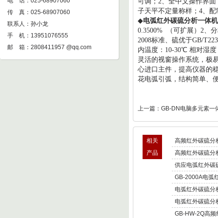
电 话：025-68907060
可调；
2
、全中文操作界面
子天平不定量称样；
4
、配
传 真：025-68907060
◆
电弧红外碳硫分析一体机
联系人：孙小龙
0.3500%
（可扩展）
2
、分
手 机：13951076555
2008
标准、硫优于
GB/T223
邮 箱：
2808411957 @qq.com
内温度：
10-30
℃ 相对湿
灵活的视窗操作系统，极
心进口主件，提高仪器的
花电弧引弧，结构简单、
上一篇：
GB-DN电脑多元素一
相关
高频红外碳硫分
产品
高频红外碳硫分
供应电弧红外碳硫
GB-2000A电
电弧红外碳硫分析仪
电弧红外碳硫分
GB-HW-2Q高