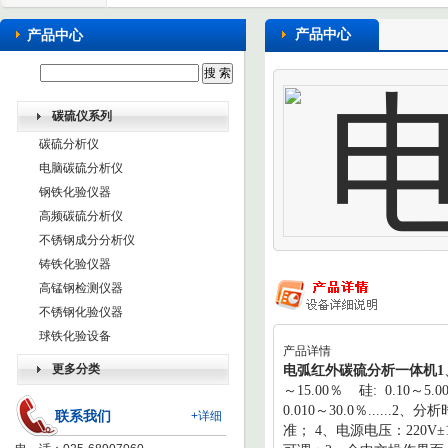
产品中心
产品中心
碳硫仪系列
碳硫分析仪
电脑碳硫分析仪
钢铁化验仪器
高频碳硫分析仪
不锈钢成分分析仪
铸铁化验仪器
高锰钢检测仪器
不锈钢化验仪器
球铁化验设备
产品详情
更多分类
电弧红外碳硫分析一体机1
～
15.00
％
硅
: 0.10
～
5.0
0.010
～
30.0
％
......
2
、分析
联系我们
+详细
准；
4
、电源电压：
220V
±