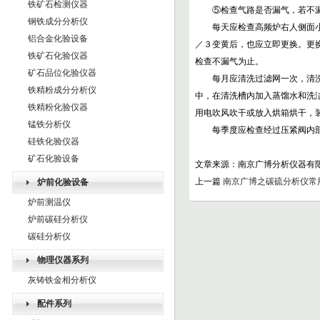
铁矿石检测仪器
⑤检查气路是否漏气，若不漏
钢铁成分分析仪
每天应检查高频炉右人侧面小移
铝合金化验设备
／３变黄后，也应立即更换。更
铁矿石化验仪器
检查不漏气为止。
矿石品位化验仪器
每月应清洗过滤网一次，清洗方
铁精粉成分分析仪
中，在清洗槽内加入蒸馏水和洗洁
铁精粉化验仪器
用电吹风吹干或放入烘箱烘干，
锰铁分析仪
每季度应检查经过压紧阀内部
硅铁化验仪器
矿石化验设备
文章来源：南京广博分析仪器
上一篇
南京广博之碳硫分析仪常
炉前化验设备
炉前测温仪
炉前碳硅分析仪
碳硅分析仪
物理仪器系列
灰铸铁金相分析仪
配件系列