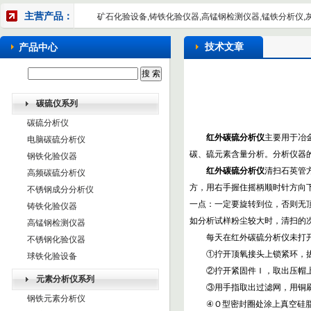
主营产品：
矿石化验设备,铸铁化验仪器,高锰钢检测仪器,锰铁分析仪,
技术文章
产品中心
碳硫仪系列
碳硫分析仪
红外碳硫分析仪
主要用于冶
电脑碳硫分析仪
碳、硫元素含量分析。分析仪器
钢铁化验仪器
红外碳硫分析仪
清扫石英管
高频碳硫分析仪
方，用右手握住摇柄顺时针方向
不锈钢成分分析仪
一点：一定要旋转到位，否则无顶
铸铁化验仪器
如分析试样粉尘较大时，清扫的
高锰钢检测仪器
每天在红外碳硫分析仪未打开电
不锈钢化验仪器
①拧开顶氧接头上锁紧环，拔
球铁化验设备
②拧开紧固件Ｉ，取出压帽上
元素分析仪系列
③用手指取出过滤网，用铜刷
钢铁元素分析仪
④Ｏ型密封圈处涂上真空硅脂