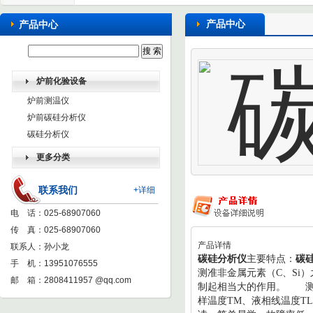
产品中心
产品中心
炉前化验设备
炉前测温仪
炉前碳硅分析仪
碳硅分析仪
更多分类
联系我们
+详细
电 话：025-68907060
传 真：025-68907060
产品详情
联系人：孙小龙
碳硅分析仪
主要特点：
碳
手 机：13951076555
测准非金属元素（
C
、
Si
）
邮 箱：
2808411957 @qq.com
制起相当大的作用。
测试
样温度
TM
、液相线温度
TL